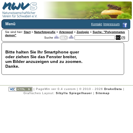
Menü
Kontakt
Impressum
Sie sind hier:
Home
Start
»
Naturfotografie
»
Artenpool
»
Zoologie
»
Suche: "Polyommatus
damon"
Suche
[?]
Wir über uns
Satzung
+
Mitglied werden
Bitte halten Sie Ihr Smartphone quer
oder ziehen Sie das Fenster breiter,
Chronik
um Bilder anzuzeigen und zu zoomen.
Publikationen
+
Danke.
Programm
Kontakt
Gästebuch
Links
| PageMin ver 0.4 custom | © 2010 - 2026
DrakeData
|
Grafisches Layout:
Sibylla Spiegelhauer
|
Sitemap
Licca liber
Newsletter
Impressum
Datenschutzerklärung
Botanik
+