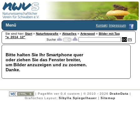
Menü
Kontakt
Impressum
Sie sind hier:
Home
Start
»
Naturfotografie
»
Aktuelles
»
Artenpool
»
Bilder mit Tag
"a_2014_12"
Suche
[?]
Wir über uns
Satzung
+
Mitglied werden
Bitte halten Sie Ihr Smartphone quer
oder ziehen Sie das Fenster breiter,
Chronik
um Bilder anzuzeigen und zu zoomen.
Publikationen
+
Danke.
Programm
Kontakt
Gästebuch
Links
| PageMin ver 0.4 custom | © 2010 - 2026
DrakeData
|
Grafisches Layout:
Sibylla Spiegelhauer
|
Sitemap
Licca liber
Newsletter
Impressum
Datenschutzerklärung
Botanik
+