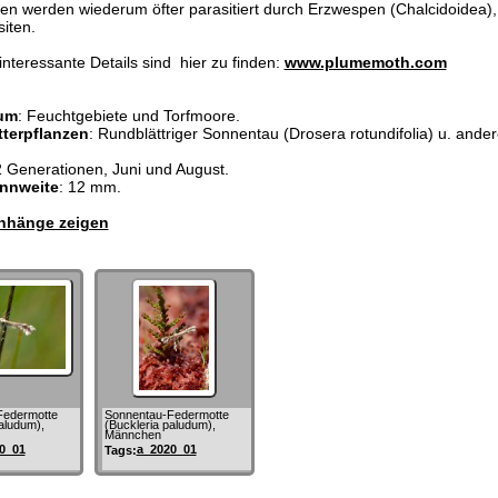
n werden wiederum öfter parasitiert durch Erzwespen (Chalcidoidea), 
iten.
nteressante Details sind hier zu finden:
www.plumemoth.com
um
: Feuchtgebiete und Torfmoore.
terpflanzen
: Rundblättriger Sonnentau (Drosera rotundifolia) u. ander
2 Generationen, Juni und August.
nnweite
: 12 mm.
hänge zeigen
Federmotte
Sonnentau-Federmotte
aludum),
(Buckleria paludum),
Männchen
0_01
a_2020_01
Tags: