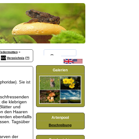
Federmotten
»
Verzeichnis
[?]
Galerien
horidae). Sie ist
eischfressenden
die klebrigen
lätter und
von den Haaren
werden ebenfallls
Artenpool
essen. Tagsüber
Beschreibung
arven der