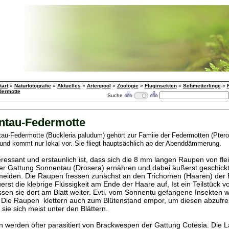
tart
»
Naturfotografie
»
Aktuelles
»
Artenpool
»
Zoologie
»
Fluginsekten
»
Schmetterlinge
»
dermotte
Suche
ntau-Federmotte
au-Federmotte (Buckleria paludum) gehört zur Famiie der Federmotten (Pterop
 und kommt nur lokal vor. Sie fliegt hauptsächlich ab der Abenddämmerung.
eressant und erstaunlich ist, dass sich die 8 mm langen Raupen von fl
er Gattung Sonnentau (Drosera) ernähren und dabei äußerst geschickt 
meiden. Die Raupen fressen zunächst an den Trichomen (Haaren) der B
rst die klebrige Flüssigkeit am Ende der Haare auf, Ist ein Teilstück 
essen sie dort am Blatt weiter. Evtl. vom Sonnentu gefangene Insekten 
 Die Raupen klettern auch zum Blütenstand empor, um diesen abzufr
sie sich meist unter den Blättern.
 werden öfter parasitiert von Brackwespen der Gattung Cotesia. Die L