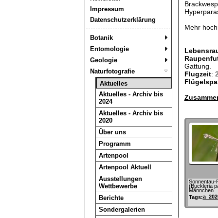
Brackwespe
Impressum
Hyperparas
Datenschutzerklärung
Mehr hochi
Botanik
Entomologie
Lebensra
Raupenfut
Geologie
Gattung.
Naturfotografie
Flugzeit
: 
Flügelspa
Aktuelles
Aktuelles - Archiv bis
Zusammen
2024
Aktuelles - Archiv bis
2020
Über uns
Programm
Artenpool
Artenpool Aktuell
Ausstellungen
Sonnentau-
Wettbewerbe
(Buckleria p
Männchen
a_202
Berichte
Tags:
Sondergalerien