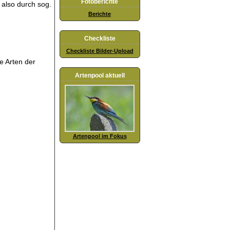
Fotoberichte
also durch sog.
Berichte
Checkliste
Checkliste Bilder-Upload
e Arten der
Artenpool aktuell
Artenpool im Fokus