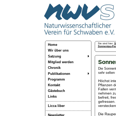
Sie sind hier:
S
Home
Sonnentau-Fe
Wir über uns
Satzung
Sonne
Mitglied werden
Chronik
Die Sonnent
sehr selten
Publikationen
Programm
Höchst int
Pflanzen d
Kontakt
Fallen ver
Gästebuch
nehmen zue
Links
befreit, fr
gefressen.
verstecken 
Licca liber
Die Raupen
Newsletter