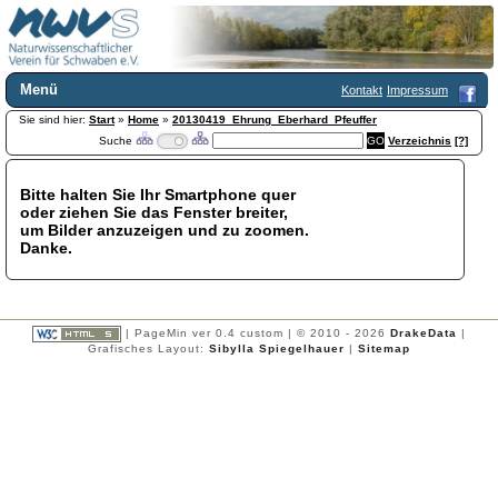
Menü
Kontakt
Impressum
Sie sind hier:
Home
Start
»
Home
»
20130419_Ehrung_Eberhard_Pfeuffer
Suche
Verzeichnis
[?]
Wir über uns
Satzung
+
Mitglied werden
Bitte halten Sie Ihr Smartphone quer
oder ziehen Sie das Fenster breiter,
Chronik
um Bilder anzuzeigen und zu zoomen.
Publikationen
+
Danke.
Programm
Kontakt
Gästebuch
Links
| PageMin ver 0.4 custom | © 2010 - 2026
DrakeData
|
Grafisches Layout:
Sibylla Spiegelhauer
|
Sitemap
Licca liber
Newsletter
Impressum
Datenschutzerklärung
Botanik
+