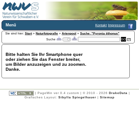
Menü
Kontakt
Impressum
Sie sind hier:
Home
Start
»
Naturfotografie
»
Artenpool
»
Suche: "Pyronia tithonus"
Suche
[?]
Wir über uns
Satzung
+
Mitglied werden
Bitte halten Sie Ihr Smartphone quer
oder ziehen Sie das Fenster breiter,
Chronik
um Bilder anzuzeigen und zu zoomen.
Publikationen
+
Danke.
Programm
Kontakt
Gästebuch
Links
| PageMin ver 0.4 custom | © 2010 - 2026
DrakeData
|
Grafisches Layout:
Sibylla Spiegelhauer
|
Sitemap
Licca liber
Newsletter
Impressum
Datenschutzerklärung
Botanik
+