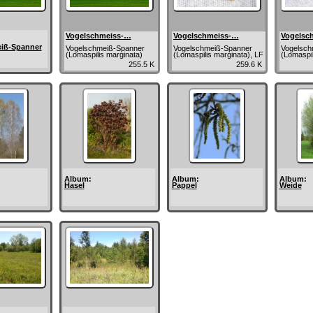
Vogelschmeiss-…
Vogelschmeiss-…
Vogelsc
iß-Spanner
Vogelschmeiß-Spanner
Vogelschmeiß-Spanner
Vogelsch
(Lomaspilis marginata)
(Lomaspilis marginata), LF
(Lomaspil
255.5 K
259.6 K
Album:
Album:
Album:
Hasel
Pappel
Weide