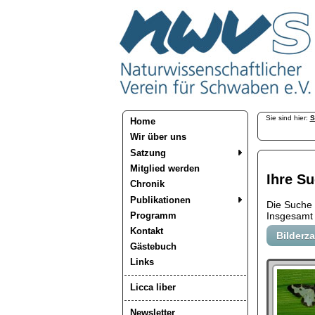
Sie sind hier:
S
Home
Wir über uns
Satzung
Mitglied werden
Ihre Su
Chronik
Publikationen
Die Suche
Programm
Insgesamt 
Kontakt
Bilderz
Gästebuch
Links
Licca liber
Newsletter