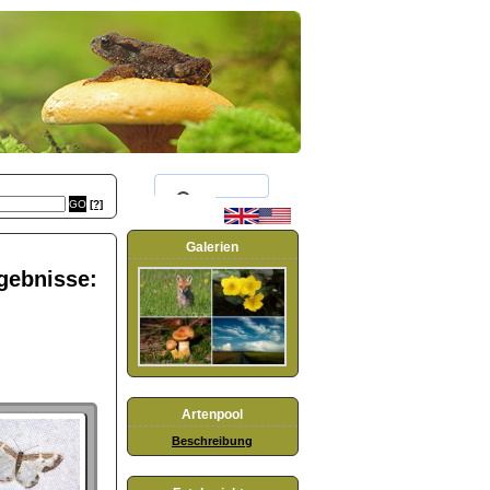
[?]
Galerien
rgebnisse:
Artenpool
Beschreibung