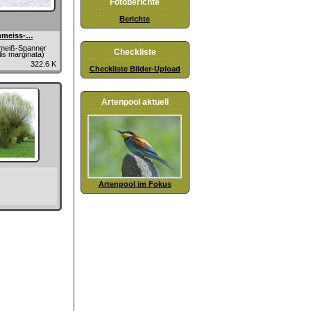
Fotoberichte
Berichte
hmeiss-…
meiß-Spanner
Checkliste
is marginata)
322.6 K
Checkliste Bilder-Upload
Artenpool aktuell
Artenpool im Fokus