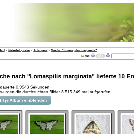
tart
»
Naturfotografie
»
Artenpool
»
Suche: "Lomaspilis marginata"
Suche
che nach "Lomaspilis marginata" lieferte 10 E
 dauerte 0.9543 Sekunden.
wurden die durchsuchten Bilder 8.515.349 mal aufgerufen
ahl je Album einblenden