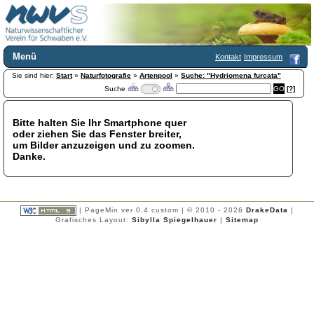
Menü
Kontakt
Impressum
Sie sind hier:
Home
Start
»
Naturfotografie
»
Artenpool
»
Suche: "Hydriomena furcata"
Suche
[?]
Wir über uns
Satzung
+
Mitglied werden
Bitte halten Sie Ihr Smartphone quer
oder ziehen Sie das Fenster breiter,
Chronik
um Bilder anzuzeigen und zu zoomen.
Publikationen
+
Danke.
Programm
Kontakt
Gästebuch
Links
| PageMin ver 0.4 custom | © 2010 - 2026
DrakeData
|
Grafisches Layout:
Sibylla Spiegelhauer
|
Sitemap
Licca liber
Newsletter
Impressum
Datenschutzerklärung
Botanik
+