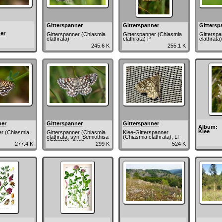
Gitterspanner
Gitterspanner
Gittersp
er
Gitterspanner (Chiasmia
Gitterspanner (Chiasmia
Gittersp
clathrata)
clathrata) P
clathrata
245.6 K
255.1 K
ner
Gitterspanner
Gitterspanner
Album:
Klee
er (Chiasmia
Gitterspanner (Chiasmia
Klee-Gitterspanner
clathrata, syn. Semiothisa
(Chiasmia clathrata), LF
clathrata), auch
277.4 K
299 K
524 K
Kleespanner genannt