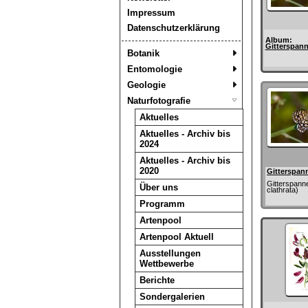
Impressum
Datenschutzerklärung
Album:
Gitterspann
Botanik
Entomologie
Geologie
Naturfotografie
Aktuelles
Aktuelles - Archiv bis
2024
Aktuelles - Archiv bis
2020
Gitterspan
Gitterspann
Über uns
clathrata)
Programm
Artenpool
Artenpool Aktuell
Ausstellungen
Wettbewerbe
Berichte
Sondergalerien