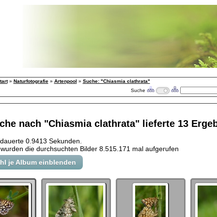
tart
»
Naturfotografie
»
Artenpool
»
Suche: "Chiasmia clathrata"
Suche
che nach "Chiasmia clathrata" lieferte 13 Erge
 dauerte 0.9413 Sekunden.
wurden die durchsuchten Bilder 8.515.171 mal aufgerufen
ahl je Album einblenden