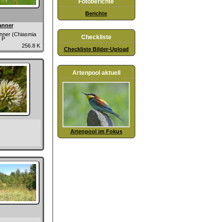
Fotoberichte
Berichte
anner
anner (Chiasmia
Checkliste
) P
256.8 K
Checkliste Bilder-Upload
Artenpool aktuell
Artenpool im Fokus