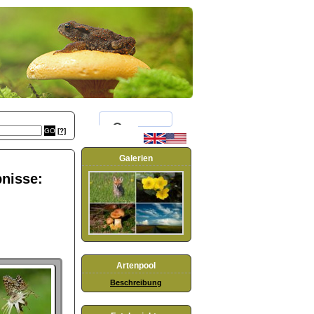
[?]
Galerien
bnisse:
Artenpool
Beschreibung