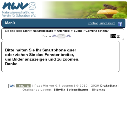
Menü
Kontakt
Impressum
Sie sind hier:
Home
Start
»
Naturfotografie
»
Artenpool
»
Suche: "Celypha striana"
Suche
[?]
Wir über uns
Satzung
+
Mitglied werden
Bitte halten Sie Ihr Smartphone quer
oder ziehen Sie das Fenster breiter,
Chronik
um Bilder anzuzeigen und zu zoomen.
Publikationen
+
Danke.
Programm
Kontakt
Gästebuch
Links
| PageMin ver 0.4 custom | © 2010 - 2026
DrakeData
|
Grafisches Layout:
Sibylla Spiegelhauer
|
Sitemap
Licca liber
Newsletter
Impressum
Datenschutzerklärung
Botanik
+