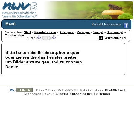
Menü
Kontakt
Impressum
Sie sind hier:
Home
Start
»
Naturfotografie
»
Artenpool
»
Zoologie
»
Voegel
»
Singvoegel
»
Zaunkoenige
Suche
Verzeichnis
[?]
Wir über uns
Satzung
+
Mitglied werden
Bitte halten Sie Ihr Smartphone quer
oder ziehen Sie das Fenster breiter,
Chronik
um Bilder anzuzeigen und zu zoomen.
Publikationen
+
Danke.
Programm
Kontakt
Gästebuch
Links
| PageMin ver 0.4 custom | © 2010 - 2026
DrakeData
|
Grafisches Layout:
Sibylla Spiegelhauer
|
Sitemap
Licca liber
Newsletter
Impressum
Datenschutzerklärung
Botanik
+