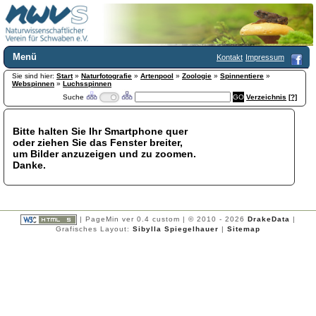
Menü
Kontakt
Impressum
Sie sind hier:
Home
Start
»
Naturfotografie
»
Artenpool
»
Zoologie
»
Spinnentiere
»
Webspinnen
»
Luchsspinnen
Wir über uns
Suche
Verzeichnis
[?]
Satzung
+
Mitglied werden
Bitte halten Sie Ihr Smartphone quer
Chronik
oder ziehen Sie das Fenster breiter,
Publikationen
+
um Bilder anzuzeigen und zu zoomen.
Danke.
Programm
Kontakt
Gästebuch
Links
| PageMin ver 0.4 custom | © 2010 - 2026
DrakeData
|
Grafisches Layout:
Sibylla Spiegelhauer
|
Sitemap
Licca liber
Newsletter
Impressum
Datenschutzerklärung
Botanik
+