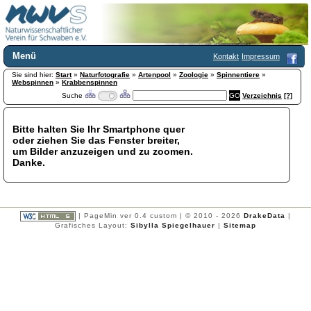
Menü
Kontakt
Impressum
Sie sind hier:
Home
Start
»
Naturfotografie
»
Artenpool
»
Zoologie
»
Spinnentiere
»
Webspinnen
»
Krabbenspinnen
Wir über uns
Suche
Verzeichnis
[?]
Satzung
+
Mitglied werden
Bitte halten Sie Ihr Smartphone quer
Chronik
oder ziehen Sie das Fenster breiter,
Publikationen
+
um Bilder anzuzeigen und zu zoomen.
Danke.
Programm
Kontakt
Gästebuch
Links
| PageMin ver 0.4 custom | © 2010 - 2026
DrakeData
|
Grafisches Layout:
Sibylla Spiegelhauer
|
Sitemap
Licca liber
Newsletter
Impressum
Datenschutzerklärung
Botanik
+