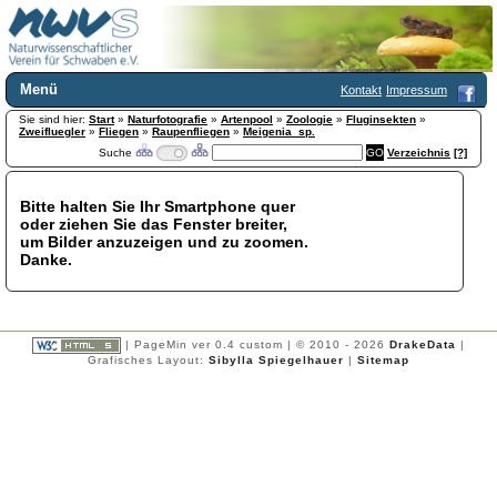
Menü
Kontakt
Impressum
Sie sind hier:
Home
Start
»
Naturfotografie
»
Artenpool
»
Zoologie
»
Fluginsekten
»
Zweifluegler
»
Fliegen
»
Raupenfliegen
»
Meigenia_sp.
Wir über uns
Suche
Verzeichnis
[?]
Satzung
+
Mitglied werden
Bitte halten Sie Ihr Smartphone quer
Chronik
oder ziehen Sie das Fenster breiter,
Publikationen
+
um Bilder anzuzeigen und zu zoomen.
Danke.
Programm
Kontakt
Gästebuch
Links
| PageMin ver 0.4 custom | © 2010 - 2026
DrakeData
|
Grafisches Layout:
Sibylla Spiegelhauer
|
Sitemap
Licca liber
Newsletter
Impressum
Datenschutzerklärung
Botanik
+