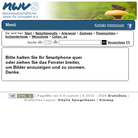
Menü
Kontakt
Impressum
Sie sind hier:
Home
Start
»
Naturfotografie
»
Artenpool
»
Zoologie
»
Fluginsekten
»
Schmetterlinge
»
Weisslinge
»
Colias_sp
Wir über uns
Suche
Verzeichnis
[?]
Satzung
+
Mitglied werden
Bitte halten Sie Ihr Smartphone quer
Chronik
oder ziehen Sie das Fenster breiter,
Publikationen
+
um Bilder anzuzeigen und zu zoomen.
Danke.
Programm
Kontakt
Gästebuch
Links
| PageMin ver 0.4 custom | © 2010 - 2026
DrakeData
|
Grafisches Layout:
Sibylla Spiegelhauer
|
Sitemap
Licca liber
Newsletter
Impressum
Datenschutzerklärung
Botanik
+