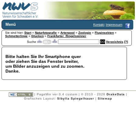
Menü
Kontakt
Impressum
Sie sind hier:
Home
Start
»
Naturfotografie
»
Artenpool
»
Zoologie
»
Fluginsekten
»
Schmetterlinge
»
Glucken
»
Frankfurter_Ringelspinner
Wir über uns
Suche
Verzeichnis
[?]
Satzung
+
Mitglied werden
Bitte halten Sie Ihr Smartphone quer
Chronik
oder ziehen Sie das Fenster breiter,
Publikationen
+
um Bilder anzuzeigen und zu zoomen.
Danke.
Programm
Kontakt
Gästebuch
Links
| PageMin ver 0.4 custom | © 2010 - 2026
DrakeData
|
Grafisches Layout:
Sibylla Spiegelhauer
|
Sitemap
Licca liber
Newsletter
Impressum
Datenschutzerklärung
Botanik
+