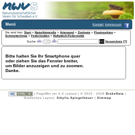
Menü
Kontakt
Impressum
Sie sind hier:
Home
Start
»
Naturfotografie
»
Artenpool
»
Zoologie
»
Fluginsekten
»
Schmetterlinge
»
Federmotten
»
Huflattich-Federmotte
Wir über uns
Suche
Verzeichnis
[?]
Satzung
+
Mitglied werden
Bitte halten Sie Ihr Smartphone quer
Chronik
oder ziehen Sie das Fenster breiter,
Publikationen
+
um Bilder anzuzeigen und zu zoomen.
Danke.
Programm
Kontakt
Gästebuch
Links
| PageMin ver 0.4 custom | © 2010 - 2026
DrakeData
|
Grafisches Layout:
Sibylla Spiegelhauer
|
Sitemap
Licca liber
Newsletter
Impressum
Datenschutzerklärung
Botanik
+