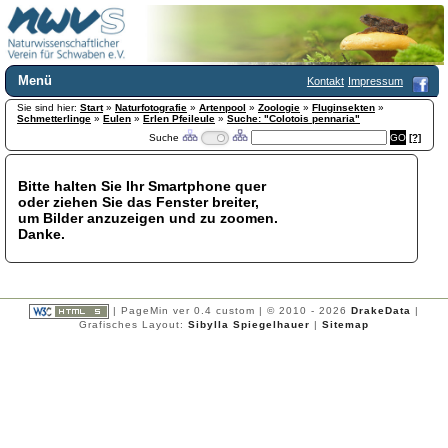
Menü
Kontakt
Impressum
Sie sind hier:
Home
Start
»
Naturfotografie
»
Artenpool
»
Zoologie
»
Fluginsekten
»
Schmetterlinge
»
Eulen
»
Erlen Pfeileule
»
Suche: "Colotois pennaria"
Wir über uns
Suche
[?]
Satzung
+
Mitglied werden
Bitte halten Sie Ihr Smartphone quer
Chronik
oder ziehen Sie das Fenster breiter,
Publikationen
+
um Bilder anzuzeigen und zu zoomen.
Danke.
Programm
Kontakt
Gästebuch
Links
| PageMin ver 0.4 custom | © 2010 - 2026
DrakeData
|
Grafisches Layout:
Sibylla Spiegelhauer
|
Sitemap
Licca liber
Newsletter
Impressum
Datenschutzerklärung
Botanik
+