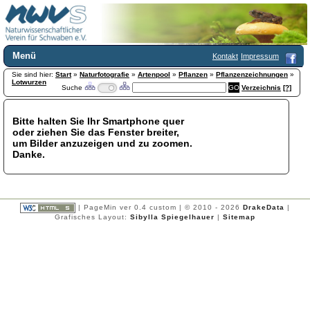
Menü
Kontakt
Impressum
Sie sind hier:
Home
Start
»
Naturfotografie
»
Artenpool
»
Pflanzen
»
Pflanzenzeichnungen
»
Lotwurzen
Suche
Verzeichnis
[?]
Wir über uns
Satzung
+
Mitglied werden
Bitte halten Sie Ihr Smartphone quer
oder ziehen Sie das Fenster breiter,
Chronik
um Bilder anzuzeigen und zu zoomen.
Publikationen
+
Danke.
Programm
Kontakt
Gästebuch
Links
| PageMin ver 0.4 custom | © 2010 - 2026
DrakeData
|
Grafisches Layout:
Sibylla Spiegelhauer
|
Sitemap
Licca liber
Newsletter
Impressum
Datenschutzerklärung
Botanik
+