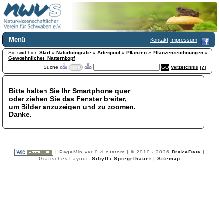
Menü
Kontakt
Impressum
Sie sind hier:
Home
Start
»
Naturfotografie
»
Artenpool
»
Pflanzen
»
Pflanzenzeichnungen
»
Gewoehnlicher_Natternkopf
Wir über uns
Suche
Verzeichnis
[?]
Satzung
+
Mitglied werden
Bitte halten Sie Ihr Smartphone quer
Chronik
oder ziehen Sie das Fenster breiter,
Publikationen
+
um Bilder anzuzeigen und zu zoomen.
Danke.
Programm
Kontakt
Gästebuch
Links
| PageMin ver 0.4 custom | © 2010 - 2026
DrakeData
|
Grafisches Layout:
Sibylla Spiegelhauer
|
Sitemap
Licca liber
Newsletter
Impressum
Datenschutzerklärung
Botanik
+