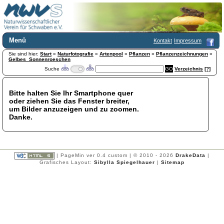
Menü
Kontakt
Impressum
Sie sind hier:
Home
Start
»
Naturfotografie
»
Artenpool
»
Pflanzen
»
Pflanzenzeichnungen
»
Gelbes_Sonnenroeschen
Wir über uns
Suche
Verzeichnis
[?]
Satzung
+
Mitglied werden
Bitte halten Sie Ihr Smartphone quer
Chronik
oder ziehen Sie das Fenster breiter,
Publikationen
+
um Bilder anzuzeigen und zu zoomen.
Danke.
Programm
Kontakt
Gästebuch
Links
| PageMin ver 0.4 custom | © 2010 - 2026
DrakeData
|
Grafisches Layout:
Sibylla Spiegelhauer
|
Sitemap
Licca liber
Newsletter
Impressum
Datenschutzerklärung
Botanik
+