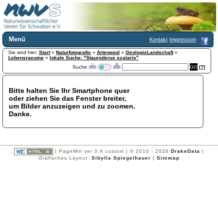
Menü
Kontakt
Impressum
Sie sind hier:
Home
Start
»
Naturfotografie
»
Artenpool
»
GeologieLandschaft
»
Lebensraeume
»
lokale Suche: "Stauroderus scalaris"
Wir über uns
Suche
[?]
Satzung
+
Mitglied werden
Bitte halten Sie Ihr Smartphone quer
Chronik
oder ziehen Sie das Fenster breiter,
Publikationen
+
um Bilder anzuzeigen und zu zoomen.
Danke.
Programm
Kontakt
Gästebuch
Links
| PageMin ver 0.4 custom | © 2010 - 2026
DrakeData
|
Grafisches Layout:
Sibylla Spiegelhauer
|
Sitemap
Licca liber
Newsletter
Impressum
Datenschutzerklärung
Botanik
+