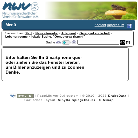
Menü
Kontakt
Impressum
Sie sind hier:
Home
Start
»
Naturfotografie
»
Artenpool
»
GeologieLandschaft
»
Lebensraeume
»
lokale Suche: "Gonepteryx rhamni"
Wir über uns
Suche
[?]
Satzung
+
Mitglied werden
Bitte halten Sie Ihr Smartphone quer
Chronik
oder ziehen Sie das Fenster breiter,
Publikationen
+
um Bilder anzuzeigen und zu zoomen.
Danke.
Programm
Kontakt
Gästebuch
Links
| PageMin ver 0.4 custom | © 2010 - 2026
DrakeData
|
Grafisches Layout:
Sibylla Spiegelhauer
|
Sitemap
Licca liber
Newsletter
Impressum
Datenschutzerklärung
Botanik
+