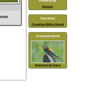
Fotoberichte
Berichte
nwinkel
Checkliste
Checkliste Bilder-Upload
Artenpool aktuell
Artenpool im Fokus