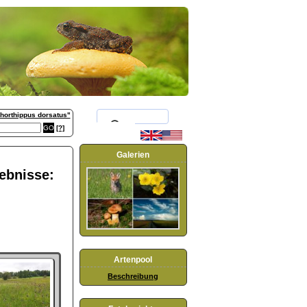
horthippus dorsatus"
[?]
Galerien
gebnisse:
Artenpool
Beschreibung