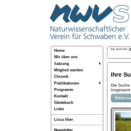
Sie sind hier:
S
Home
Wir über uns
Satzung
Mitglied werden
Ihre Su
Chronik
Publikationen
Die Suche
Programm
Insgesamt 
Kontakt
Bilderz
Gästebuch
Links
Licca liber
Newsletter