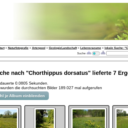
tart
»
Naturfotografie
»
Artenpool
»
GeologieLandschaft
»
Lebensraeume
»
lokale Suche: "C
Suche
che nach "Chorthippus dorsatus" lieferte 7 Er
 dauerte 0.0805 Sekunden.
wurden die durchsuchten Bilder 189.027 mal aufgerufen
ahl je Album einblenden