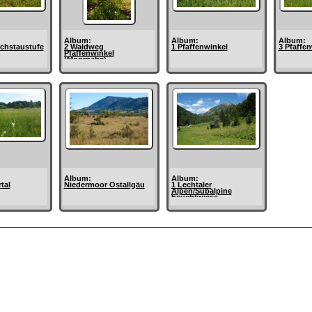
Album:
Album:
Album:
chstaustufe
2 Waldweg
1 Pfaffenwinkel
3 Pfaffe
Pfaffenwinkel
(Moornähe)
Album:
Album:
tal
Niedermoor Ostallgäu
1 Lechtaler
Alpen/Subalpine
Feuchtwiese