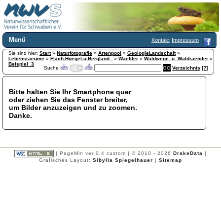
Menü
Kontakt
Impressum
Sie sind hier:
Home
Start
»
Naturfotografie
»
Artenpool
»
GeologieLandschaft
»
Lebensraeume
»
Flach-Huegel-u-Bergland_
»
Waelder
»
Waldwege_u_Waldraender
»
Wir über uns
Beispiel_3
Suche
Verzeichnis
[?]
Satzung
+
Mitglied werden
Bitte halten Sie Ihr Smartphone quer
Chronik
oder ziehen Sie das Fenster breiter,
Publikationen
+
um Bilder anzuzeigen und zu zoomen.
Danke.
Programm
Kontakt
Gästebuch
Links
| PageMin ver 0.4 custom | © 2010 - 2026
DrakeData
|
Grafisches Layout:
Sibylla Spiegelhauer
|
Sitemap
Licca liber
Newsletter
Impressum
Datenschutzerklärung
Botanik
+