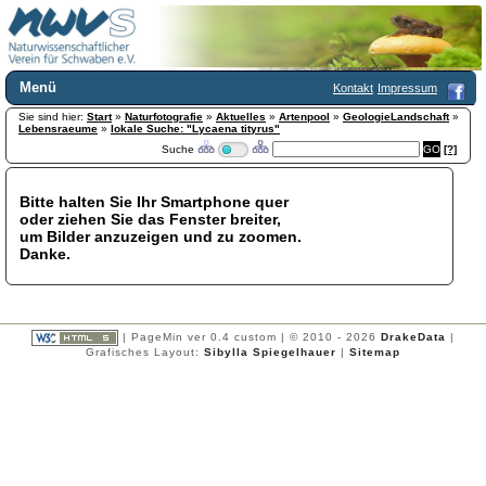
Menü
Kontakt
Impressum
Sie sind hier:
Home
Start
»
Naturfotografie
»
Aktuelles
»
Artenpool
»
GeologieLandschaft
»
Lebensraeume
»
lokale Suche: "Lycaena tityrus"
Wir über uns
Suche
[?]
Satzung
+
Mitglied werden
Bitte halten Sie Ihr Smartphone quer
Chronik
oder ziehen Sie das Fenster breiter,
Publikationen
+
um Bilder anzuzeigen und zu zoomen.
Danke.
Programm
Kontakt
Gästebuch
Links
| PageMin ver 0.4 custom | © 2010 - 2026
DrakeData
|
Grafisches Layout:
Sibylla Spiegelhauer
|
Sitemap
Licca liber
Newsletter
Impressum
Datenschutzerklärung
Botanik
+