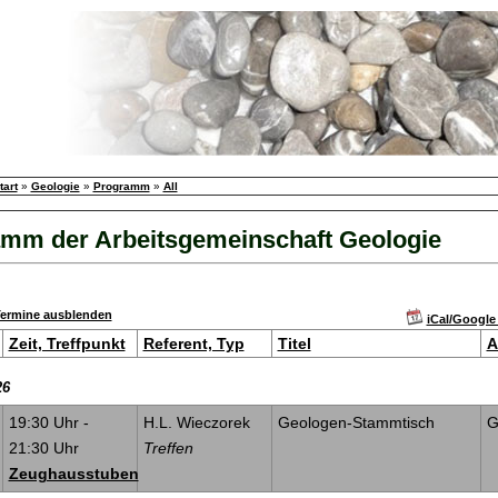
tart
»
Geologie
»
Programm
»
All
mm der Arbeitsgemeinschaft Geologie
ermine ausblenden
iCal/Google
Zeit, Treffpunkt
Referent, Typ
Titel
A
26
19:30 Uhr
-
H.L. Wieczorek
Geologen-Stammtisch
G
21:30 Uhr
Treffen
Zeughausstuben