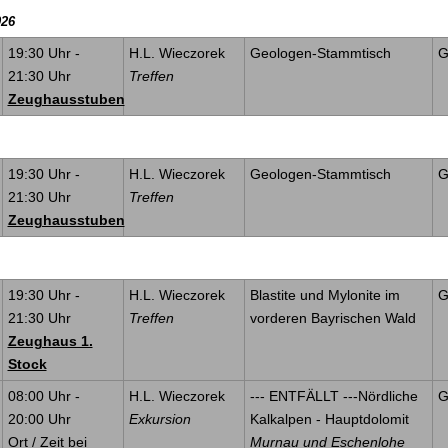
026
19:30 Uhr
-
H.L. Wieczorek
Geologen-Stammtisch
G
21:30 Uhr
Treffen
Zeughausstuben
19:30 Uhr
-
H.L. Wieczorek
Geologen-Stammtisch
G
21:30 Uhr
Treffen
Zeughausstuben
19:30 Uhr
-
H.L. Wieczorek
Blastite und Mylonite im
G
21:30 Uhr
Treffen
vorderen Bayrischen Wald
Zeughaus 1.
Stock
08:00 Uhr
-
H.L. Wieczorek
--- ENTFÄLLT ---Nördliche
G
20:00 Uhr
Exkursion
Kalkalpen - Hauptdolomit
Ort / Zeit bei
Murnau und Eschenlohe