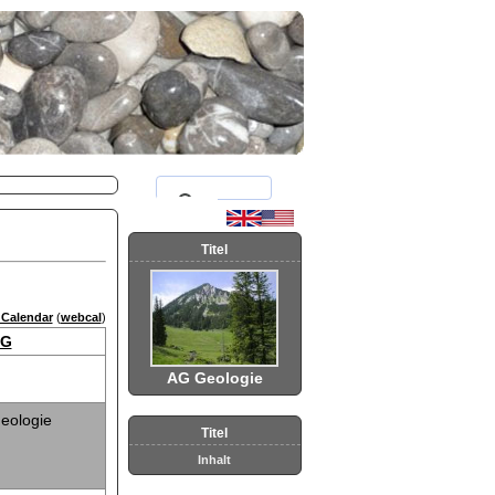
Titel
 Calendar
(
webcal
)
G
AG Geologie
eologie
Titel
Inhalt