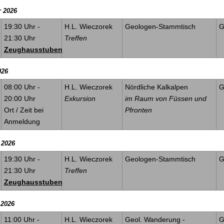
 2026
19:30 Uhr
-
H.L. Wieczorek
Geologen-Stammtisch
G
21:30 Uhr
Treffen
Zeughausstuben
026
08:00 Uhr
-
H.L. Wieczorek
Nördliche Kalkalpen
G
20:00 Uhr
Exkursion
im Raum von Füssen und
Ort / Zeit bei
Pfronten
Anmeldung
 2026
19:30 Uhr
-
H.L. Wieczorek
Geologen-Stammtisch
G
21:30 Uhr
Treffen
Zeughausstuben
2026
11:00 Uhr
-
H.L. Wieczorek
Geol. Wanderung -
G