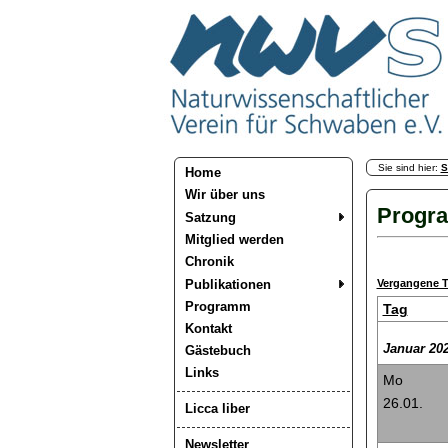
Sie sind hier:
S
Home
Wir über uns
Progra
Satzung
Mitglied werden
Chronik
Publikationen
Vergangene T
Programm
Tag
Kontakt
Januar 20
Gästebuch
Links
Mo
26.01.
Licca liber
Newsletter