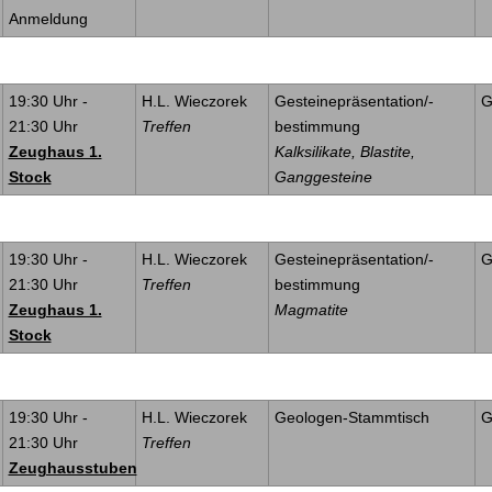
Anmeldung
19:30 Uhr
-
H.L. Wieczorek
Gesteinepräsentation/-
G
21:30 Uhr
Treffen
bestimmung
Zeughaus 1.
Kalksilikate, Blastite,
Stock
Ganggesteine
19:30 Uhr
-
H.L. Wieczorek
Gesteinepräsentation/-
G
21:30 Uhr
Treffen
bestimmung
Zeughaus 1.
Magmatite
Stock
19:30 Uhr
-
H.L. Wieczorek
Geologen-Stammtisch
G
21:30 Uhr
Treffen
Zeughausstuben