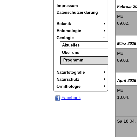
Impressum
Februar 2
Datenschutzerklärung
Mo
09.02.
Botanik
Entomologie
Geologie
März 2026
Aktuelles
Über uns
Mo
Programm
09.03.
Naturfotografie
Naturschutz
April 2026
Ornithologie
Mo
13.04.
Facebook
Sa 18.04.