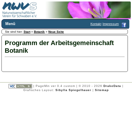
Menü
Kontakt
Impressum
Sie sind hier:
Home
Start
»
Botanik
»
Neue Seite
Wir über uns
Programm der Arbeitsgemeinschaft
Satzung
+
Botanik
Mitglied werden
Chronik
Publikationen
+
Programm
Kontakt
Gästebuch
| PageMin ver 0.4 custom | © 2010 - 2026
DrakeData
|
Links
Grafisches Layout:
Sibylla Spiegelhauer
|
Sitemap
Licca liber
Newsletter
Impressum
Datenschutzerklärung
Botanik
-