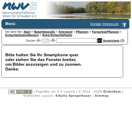
Menü
Kontakt
Impressum
Sie sind hier:
Home
Start
»
Naturfotografie
»
Artenpool
»
Pflanzen
»
FarnartigePflanzen
»
Schachtelhalmpflanzen
»
AckerSchachtelhalm
Wir über uns
Suche
Verzeichnis
[?]
Satzung
+
Mitglied werden
Bitte halten Sie Ihr Smartphone quer
Chronik
oder ziehen Sie das Fenster breiter,
Publikationen
+
um Bilder anzuzeigen und zu zoomen.
Danke.
Programm
Kontakt
Gästebuch
Links
| PageMin ver 0.4 custom | © 2010 - 2026
DrakeData
|
Grafisches Layout:
Sibylla Spiegelhauer
|
Sitemap
Licca liber
Newsletter
Impressum
Datenschutzerklärung
Botanik
+