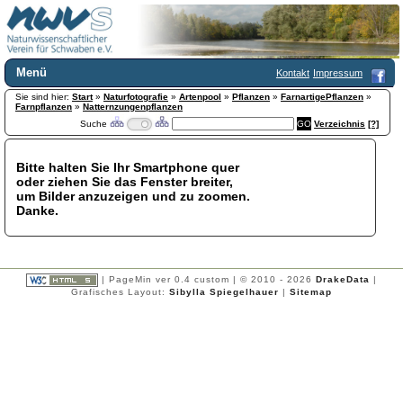
Menü
Kontakt
Impressum
Sie sind hier:
Home
Start
»
Naturfotografie
»
Artenpool
»
Pflanzen
»
FarnartigePflanzen
»
Farnpflanzen
»
Natternzungenpflanzen
Wir über uns
Suche
Verzeichnis
[?]
Satzung
+
Mitglied werden
Bitte halten Sie Ihr Smartphone quer
Chronik
oder ziehen Sie das Fenster breiter,
Publikationen
+
um Bilder anzuzeigen und zu zoomen.
Danke.
Programm
Kontakt
Gästebuch
Links
| PageMin ver 0.4 custom | © 2010 - 2026
DrakeData
|
Grafisches Layout:
Sibylla Spiegelhauer
|
Sitemap
Licca liber
Newsletter
Impressum
Datenschutzerklärung
Botanik
+