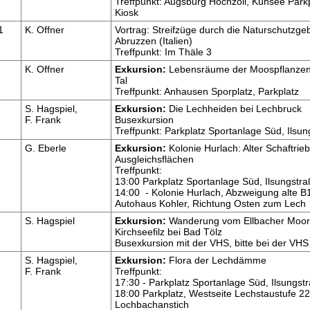
Treffpunkt: Augsburg Hochzoll, Kuhsee Park
Kiosk
1
K. Offner
Vortrag: Streifzüge durch die Naturschutzgeb
Abruzzen (Italien)
Treffpunkt: Im Thäle 3
K. Offner
Exkursion:
Lebensräume der Moospflanzen
Tal
Treffpunkt: Anhausen Sporplatz, Parkplatz
S. Hagspiel,
Exkursion:
Die Lechheiden bei Lechbruck
F. Frank
Busexkursion
Treffpunkt: Parkplatz Sportanlage Süd, Ilsu
G. Eberle
Exkursion:
Kolonie Hurlach: Alter Schaftrieb
Ausgleichsflächen
Treffpunkt:
13:00 Parkplatz Sportanlage Süd, Ilsungstr
14:00 - Kolonie Hurlach, Abzweigung alte 
Autohaus Kohler, Richtung Osten zum Lech
S. Hagspiel
Exkursion:
Wanderung vom Ellbacher Moo
Kirchseefilz bei Bad Tölz
Busexkursion mit der VHS, bitte bei der VH
S. Hagspiel,
Exkursion:
Flora der Lechdämme
F. Frank
Treffpunkt:
17:30 - Parkplatz Sportanlage Süd, Ilsungst
18:00 Parkplatz, Westseite Lechstaustufe 22
Lochbachanstich