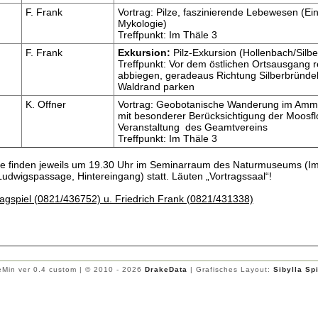
F. Frank
Vortrag: Pilze, faszinierende Lebewesen (Ein
Mykologie)
Treffpunkt: Im Thäle 3
F. Frank
Exkursion:
Pilz-Exkursion (Hollenbach/Silbe
Treffpunkt: Vor dem östlichen Ortsausgang r
abbiegen, geradeaus Richtung Silberbründel
Waldrand parken
K. Offner
Vortrag: Geobotanische Wanderung im Amm
mit besonderer Berücksichtigung der Moosfl
Veranstaltung des Geamtvereins
Treffpunkt: Im Thäle 3
ge finden jeweils um 19.30 Uhr im Seminarraum des Naturmuseums (Im
udwigspassage, Hintereingang) statt. Läuten „Vortragssaal“!
Hagspiel (0821/436752) u. Friedrich Frank (0821/431338)
Min ver 0.4 custom | © 2010 - 2026
DrakeData
| Grafisches Layout:
Sibylla Sp