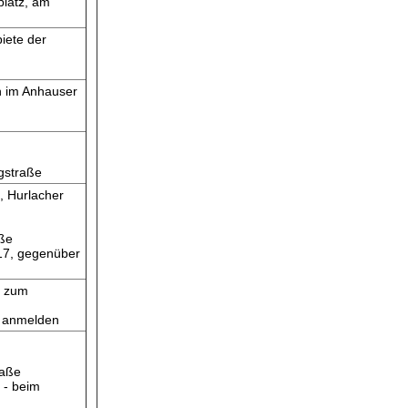
platz, am
iete der
 im Anhauser
ngstraße
, Hurlacher
aße
B17, gegenüber
r zum
S anmelden
raße
 - beim