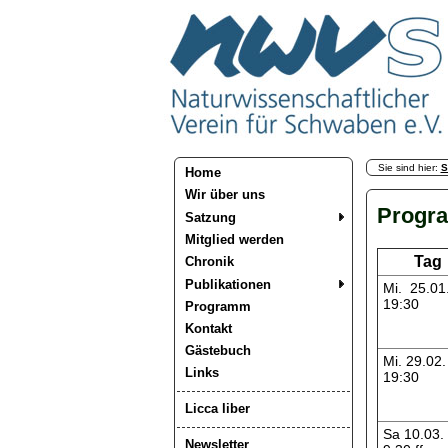
Sie sind hier:
S
Home
Wir über uns
Progr
Satzung
Mitglied werden
Tag
Chronik
Publikationen
Mi. 25.01
19:30
Programm
Kontakt
Gästebuch
Mi. 29.02.
Links
19:30
Licca liber
Sa 10.03.
Newsletter