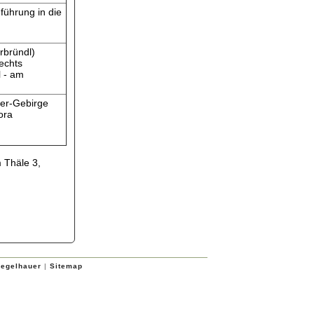
führung in die
rbründl)
echts
 - am
er-Gebirge
ora
 Thäle 3,
iegelhauer
|
Sitemap