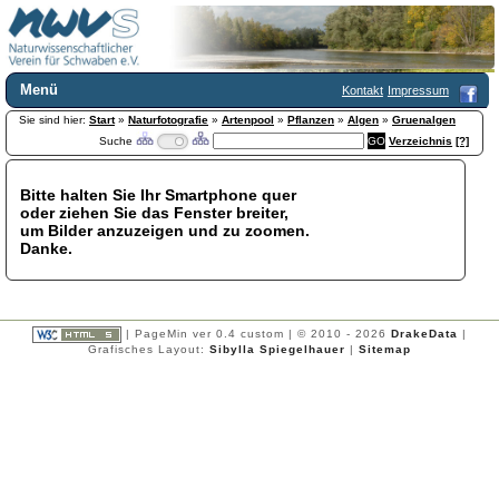
Menü
Kontakt
Impressum
Sie sind hier:
Home
Start
»
Naturfotografie
»
Artenpool
»
Pflanzen
»
Algen
»
Gruenalgen
Suche
Verzeichnis
[?]
Wir über uns
Satzung
+
Mitglied werden
Bitte halten Sie Ihr Smartphone quer
oder ziehen Sie das Fenster breiter,
Chronik
um Bilder anzuzeigen und zu zoomen.
Publikationen
+
Danke.
Programm
Kontakt
Gästebuch
Links
| PageMin ver 0.4 custom | © 2010 - 2026
DrakeData
|
Grafisches Layout:
Sibylla Spiegelhauer
|
Sitemap
Licca liber
Newsletter
Impressum
Datenschutzerklärung
Botanik
+