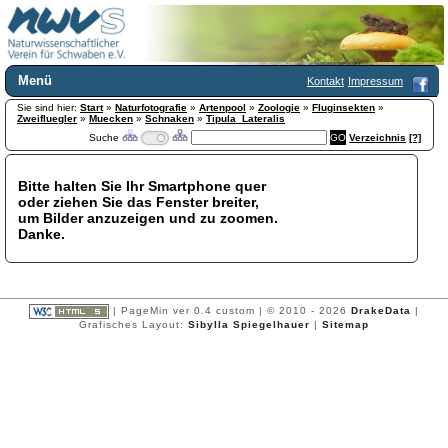
Menü
Kontakt
Impressum
Sie sind hier:
Home
Start
»
Naturfotografie
»
Artenpool
»
Zoologie
»
Fluginsekten
»
Zweifluegler
»
Muecken
»
Schnaken
»
Tipula_Lateralis
Wir über uns
Suche
Verzeichnis
[?]
Satzung
+
Mitglied werden
Bitte halten Sie Ihr Smartphone quer
Chronik
oder ziehen Sie das Fenster breiter,
Publikationen
+
um Bilder anzuzeigen und zu zoomen.
Danke.
Programm
Kontakt
Gästebuch
Links
| PageMin ver 0.4 custom | © 2010 - 2026
DrakeData
|
Grafisches Layout:
Sibylla Spiegelhauer
|
Sitemap
Licca liber
Newsletter
Impressum
Datenschutzerklärung
Botanik
+