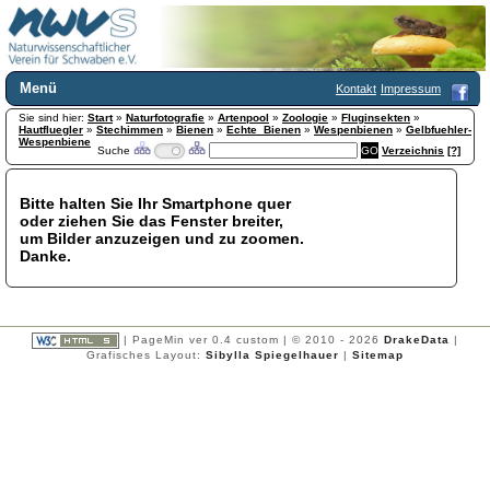
Menü
Kontakt
Impressum
Sie sind hier:
Home
Start
»
Naturfotografie
»
Artenpool
»
Zoologie
»
Fluginsekten
»
Hautfluegler
»
Stechimmen
»
Bienen
»
Echte_Bienen
»
Wespenbienen
»
Gelbfuehler-
Wir über uns
Wespenbiene
Suche
Verzeichnis
[?]
Satzung
+
Mitglied werden
Bitte halten Sie Ihr Smartphone quer
Chronik
oder ziehen Sie das Fenster breiter,
Publikationen
+
um Bilder anzuzeigen und zu zoomen.
Danke.
Programm
Kontakt
Gästebuch
Links
| PageMin ver 0.4 custom | © 2010 - 2026
DrakeData
|
Grafisches Layout:
Sibylla Spiegelhauer
|
Sitemap
Licca liber
Newsletter
Impressum
Datenschutzerklärung
Botanik
+