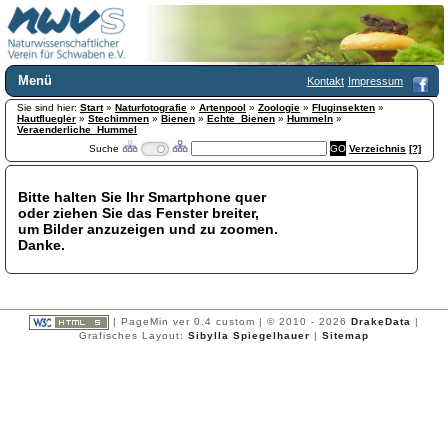
Menü
Kontakt
Impressum
Sie sind hier:
Home
Start
»
Naturfotografie
»
Artenpool
»
Zoologie
»
Fluginsekten
»
Hautfluegler
»
Stechimmen
»
Bienen
»
Echte_Bienen
»
Hummeln
»
Wir über uns
Veraenderliche_Hummel
Suche
Verzeichnis
[?]
Satzung
+
Mitglied werden
Chronik
Bitte halten Sie Ihr Smartphone quer
oder ziehen Sie das Fenster breiter,
Publikationen
+
um Bilder anzuzeigen und zu zoomen.
Programm
Danke.
Kontakt
Gästebuch
Links
| PageMin ver 0.4 custom | © 2010 - 2026
DrakeData
|
Licca liber
Grafisches Layout:
Sibylla Spiegelhauer
|
Sitemap
Newsletter
Impressum
Datenschutzerklärung
Botanik
+