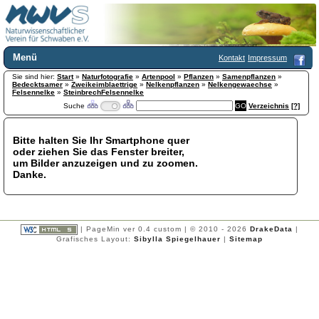
Menü
Kontakt
Impressum
Sie sind hier:
Home
Start
»
Naturfotografie
»
Artenpool
»
Pflanzen
»
Samenpflanzen
»
Bedecktsamer
»
Zweikeimblaettrige
»
Nelkenpflanzen
»
Nelkengewaechse
»
Wir über uns
Felsennelke
»
SteinbrechFelsennelke
Suche
Verzeichnis
[?]
Satzung
+
Mitglied werden
Chronik
Bitte halten Sie Ihr Smartphone quer
oder ziehen Sie das Fenster breiter,
Publikationen
+
um Bilder anzuzeigen und zu zoomen.
Programm
Danke.
Kontakt
Gästebuch
Links
| PageMin ver 0.4 custom | © 2010 - 2026
DrakeData
|
Licca liber
Grafisches Layout:
Sibylla Spiegelhauer
|
Sitemap
Newsletter
Impressum
Datenschutzerklärung
Botanik
+