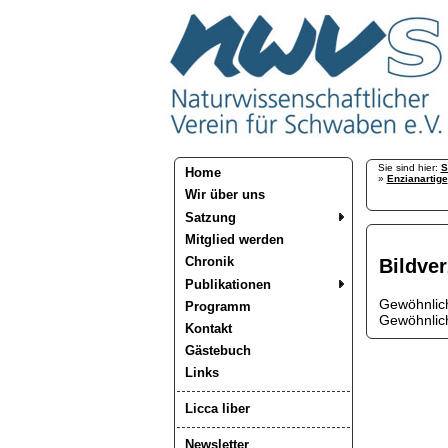
Sie sind hier:
S
Home
»
Enzianartige
Wir über uns
Satzung
Mitglied werden
Chronik
Bildve
Publikationen
Gewöhnlich
Programm
Gewöhnlich
Kontakt
Gästebuch
Links
Licca liber
Newsletter