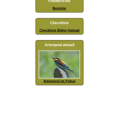
Fotoberichte
Berichte
Checkliste
Checkliste Bilder-Upload
Artenpool aktuell
Artenpool im Fokus