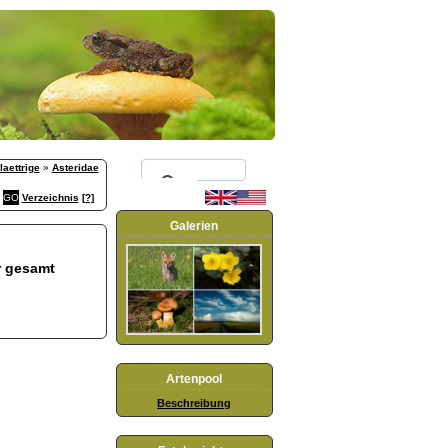
aettrige
»
Asteridae
Verzeichnis
[?]
Galerien
r gesamt
Artenpool
Beschreibung