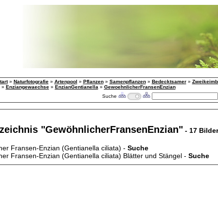
tart
»
Naturfotografie
»
Artenpool
»
Pflanzen
»
Samenpflanzen
»
Bedecktsamer
»
Zweikeimbl
»
Enziangewaechse
»
EnzianGentianella
»
GewoehnlicherFransenEnzian
Suche
rzeichnis "GewöhnlicherFransenEnzian"
- 17 Bilde
er Fransen-Enzian (Gentianella ciliata) -
Suche
er Fransen-Enzian (Gentianella ciliata) Blätter und Stängel -
Suche