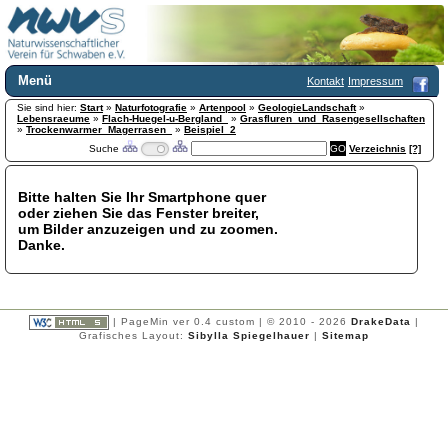
Menü
Kontakt
Impressum
Sie sind hier:
Home
Start
»
Naturfotografie
»
Artenpool
»
GeologieLandschaft
»
Lebensraeume
»
Flach-Huegel-u-Bergland_
»
Grasfluren_und_Rasengesellschaften
Wir über uns
»
Trockenwarmer_Magerrasen_
»
Beispiel_2
Suche
Verzeichnis
[?]
Satzung
+
Mitglied werden
Chronik
Bitte halten Sie Ihr Smartphone quer
oder ziehen Sie das Fenster breiter,
Publikationen
+
um Bilder anzuzeigen und zu zoomen.
Programm
Danke.
Kontakt
Gästebuch
Links
| PageMin ver 0.4 custom | © 2010 - 2026
DrakeData
|
Licca liber
Grafisches Layout:
Sibylla Spiegelhauer
|
Sitemap
Newsletter
Impressum
Datenschutzerklärung
Botanik
+