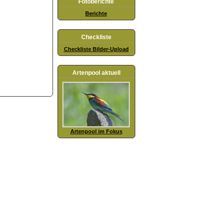
Fotoberichte
Berichte
Checkliste
Checkliste Bilder-Upload
Artenpool aktuell
Artenpool im Fokus