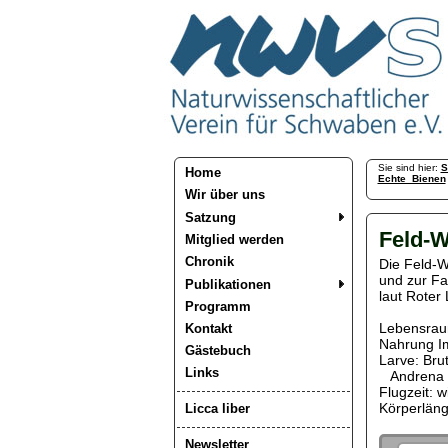
Sie sind hier:
S
Home
Echte_Bienen
Wir über uns
Satzung
Feld-
Mitglied werden
Chronik
Die Feld-
und zur Fam
Publikationen
laut Roter 
Programm
Lebensraum
Kontakt
Nahrung Ima
Gästebuch
Larve: Bru
Links
Andrena th
Flugzeit: w
Körperläng
Licca liber
Newsletter