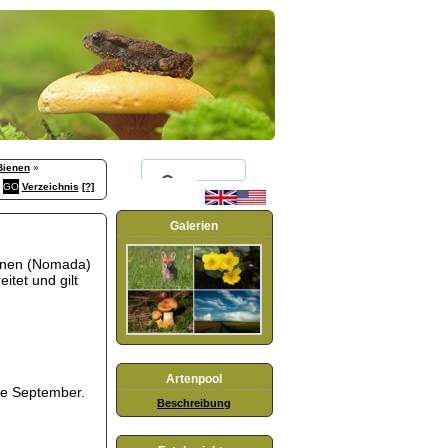
Bienen
»
Verzeichnis
[?]
Galerien
enen (Nomada)
itet und gilt
Artenpool
tte September.
Beschreibung