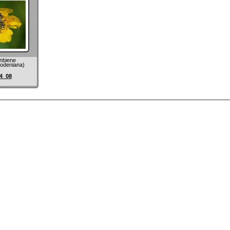
nbiene
odeniana)
4_08