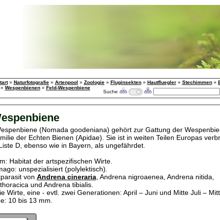
tart
»
Naturfotografie
»
Artenpool
»
Zoologie
»
Fluginsekten
»
Hautfluegler
»
Stechimmen
»
»
Wespenbienen
»
Feld-Wespenbiene
Suche
Wespenbiene
Wespenbiene (Nomada goodeniana) gehört zur Gattung der Wespenbi
ilie der Echten Bienen (Apidae). Sie ist in weiten Teilen Europas verbre
Liste D, ebenso wie in Bayern, als ungefährdet.
: Habitat der artspezifischen Wirte.
go: unspezialisiert (polylektisch)
.
tparasit von
Andrena cineraria
, Andrena nigroaenea, Andrena nitida,
oracica und Andrena tibialis.
ie Wirte, eine - evtl. zwei Generationen: April – Juni und Mitte Juli – Mi
e: 10 bis 13 mm.