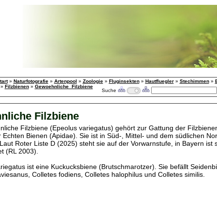
tart
»
Naturfotografie
»
Artenpool
»
Zoologie
»
Fluginsekten
»
Hautfluegler
»
Stechimmen
»
»
Filzbienen
»
Gewoehnliche_Filzbiene
Suche
liche Filzbiene
liche Filzbiene (Epeolus variegatus) gehört zur Gattung der Filzbiene
r Echten Bienen (Apidae). Sie ist in Süd-, Mittel- und dem südlichen N
 Laut Roter Liste D (2025) steht sie auf der Vorwarnstufe, in Bayern ist 
t (RL 2003).
riegatus ist eine Kuckucksbiene (Brutschmarotzer). Sie befällt Seidenb
viesanus, Colletes fodiens, Colletes halophilus und Colletes similis.