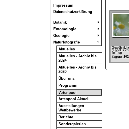
Impressum
Datenschutzerklärung
Botanik
Entomologie
Geologie
Naturfotografie
Gewöhnliche
Aktuelles
(Epeolus var
im Flug
Aktuelles - Archiv bis
a_202
Tags:
2024
Aktuelles - Archiv bis
2020
Über uns
Programm
Artenpool
Artenpool Aktuell
Ausstellungen
Wettbewerbe
Berichte
Sondergalerien