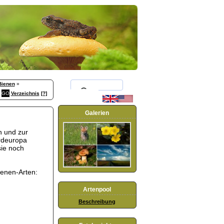
Bienen
»
Verzeichnis
[?]
Galerien
n und zur
ordeuropa
sie noch
ienen-Arten:
Artenpool
Beschreibung