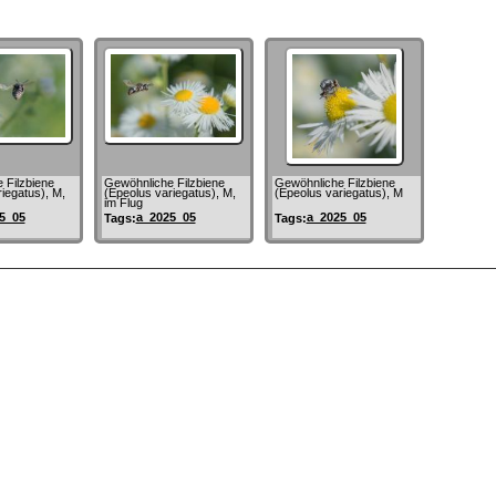
 Filzbiene
Gewöhnliche Filzbiene
Gewöhnliche Filzbiene
iegatus), M,
(Epeolus variegatus), M,
(Epeolus variegatus), M
im Flug
5_05
a_2025_05
a_2025_05
Tags:
Tags: