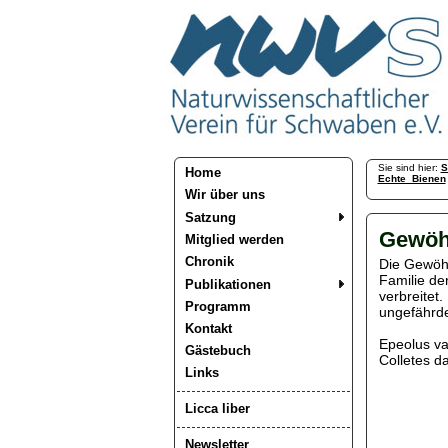
Sie sind hier:
S
Home
Echte_Bienen
Wir über uns
Satzung
Gewöhn
Mitglied werden
Chronik
Die Gewöhn
Familie de
Publikationen
verbreitet.
Programm
ungefährde
Kontakt
Epeolus va
Gästebuch
Colletes da
Links
Licca liber
Newsletter