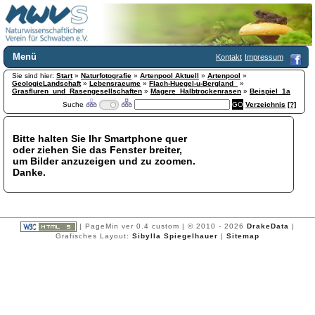
Menü
Kontakt
Impressum
Sie sind hier:
Home
Start
»
Naturfotografie
»
Artenpool Aktuell
»
Artenpool
»
GeologieLandschaft
»
Lebensraeume
»
Flach-Huegel-u-Bergland_
»
Wir über uns
Grasfluren_und_Rasengesellschaften
»
Magere_Halbtrockenrasen
»
Beispiel_1a
Suche
Verzeichnis
[?]
Satzung
+
Mitglied werden
Chronik
Bitte halten Sie Ihr Smartphone quer
oder ziehen Sie das Fenster breiter,
Publikationen
+
um Bilder anzuzeigen und zu zoomen.
Programm
Danke.
Kontakt
Gästebuch
Links
| PageMin ver 0.4 custom | © 2010 - 2026
DrakeData
|
Licca liber
Grafisches Layout:
Sibylla Spiegelhauer
|
Sitemap
Newsletter
Impressum
Datenschutzerklärung
Botanik
+