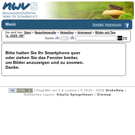
Menü
Kontakt
Impressum
Sie sind hier:
Home
Start
»
Naturfotografie
»
Aktuelles
»
Artenpool
»
Bilder mit Tag
"a_2025_08"
Suche
[?]
Wir über uns
Satzung
+
Mitglied werden
Bitte halten Sie Ihr Smartphone quer
oder ziehen Sie das Fenster breiter,
Chronik
um Bilder anzuzeigen und zu zoomen.
Publikationen
+
Danke.
Programm
Kontakt
Gästebuch
Links
| PageMin ver 0.4 custom | © 2010 - 2026
DrakeData
|
Grafisches Layout:
Sibylla Spiegelhauer
|
Sitemap
Licca liber
Newsletter
Impressum
Datenschutzerklärung
Botanik
+