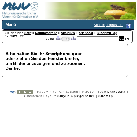
Menü
Kontakt
Impressum
Sie sind hier:
Home
Start
»
Naturfotografie
»
Aktuelles
»
Artenpool
»
Bilder mit Tag
"a_2022_09"
Suche
[?]
Wir über uns
Satzung
+
Mitglied werden
Bitte halten Sie Ihr Smartphone quer
oder ziehen Sie das Fenster breiter,
Chronik
um Bilder anzuzeigen und zu zoomen.
Publikationen
+
Danke.
Programm
Kontakt
Gästebuch
Links
| PageMin ver 0.4 custom | © 2010 - 2026
DrakeData
|
Grafisches Layout:
Sibylla Spiegelhauer
|
Sitemap
Licca liber
Newsletter
Impressum
Datenschutzerklärung
Botanik
+