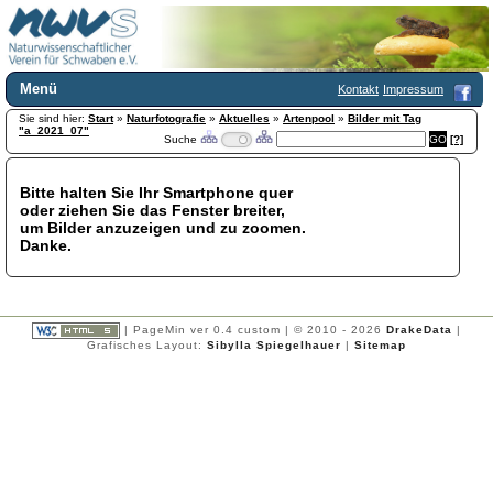
Menü
Kontakt
Impressum
Sie sind hier:
Home
Start
»
Naturfotografie
»
Aktuelles
»
Artenpool
»
Bilder mit Tag
"a_2021_07"
Suche
[?]
Wir über uns
Satzung
+
Mitglied werden
Bitte halten Sie Ihr Smartphone quer
oder ziehen Sie das Fenster breiter,
Chronik
um Bilder anzuzeigen und zu zoomen.
Publikationen
+
Danke.
Programm
Kontakt
Gästebuch
Links
| PageMin ver 0.4 custom | © 2010 - 2026
DrakeData
|
Grafisches Layout:
Sibylla Spiegelhauer
|
Sitemap
Licca liber
Newsletter
Impressum
Datenschutzerklärung
Botanik
+