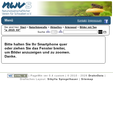
Menü
Kontakt
Impressum
Sie sind hier:
Home
Start
»
Naturfotografie
»
Aktuelles
»
Artenpool
»
Bilder mit Tag
"a_2015_03"
Suche
[?]
Wir über uns
Satzung
+
Mitglied werden
Bitte halten Sie Ihr Smartphone quer
oder ziehen Sie das Fenster breiter,
Chronik
um Bilder anzuzeigen und zu zoomen.
Publikationen
+
Danke.
Programm
Kontakt
Gästebuch
Links
| PageMin ver 0.4 custom | © 2010 - 2026
DrakeData
|
Grafisches Layout:
Sibylla Spiegelhauer
|
Sitemap
Licca liber
Newsletter
Impressum
Datenschutzerklärung
Botanik
+