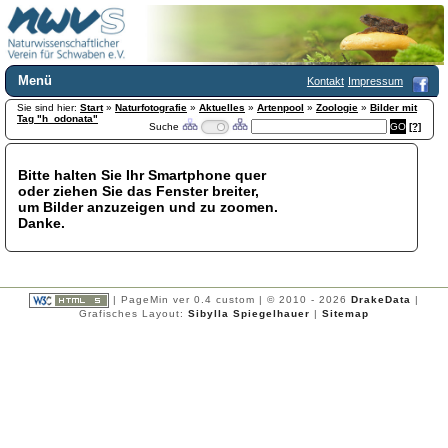
Menü
Kontakt
Impressum
Sie sind hier:
Home
Start
»
Naturfotografie
»
Aktuelles
»
Artenpool
»
Zoologie
»
Bilder mit
Tag "h_odonata"
Suche
[?]
Wir über uns
Satzung
+
Mitglied werden
Bitte halten Sie Ihr Smartphone quer
oder ziehen Sie das Fenster breiter,
Chronik
um Bilder anzuzeigen und zu zoomen.
Publikationen
+
Danke.
Programm
Kontakt
Gästebuch
Links
| PageMin ver 0.4 custom | © 2010 - 2026
DrakeData
|
Grafisches Layout:
Sibylla Spiegelhauer
|
Sitemap
Licca liber
Newsletter
Impressum
Datenschutzerklärung
Botanik
+