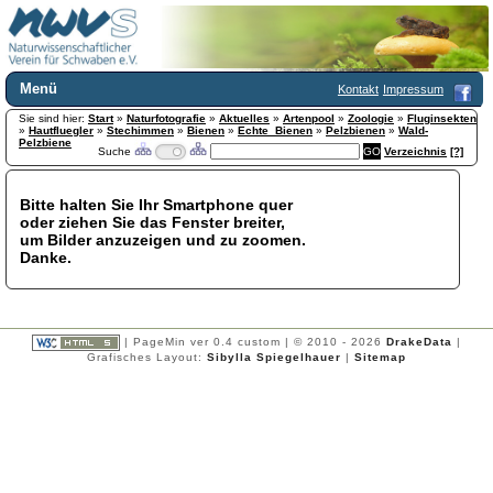
Menü
Kontakt
Impressum
Sie sind hier:
Home
Start
»
Naturfotografie
»
Aktuelles
»
Artenpool
»
Zoologie
»
Fluginsekten
»
Hautfluegler
»
Stechimmen
»
Bienen
»
Echte_Bienen
»
Pelzbienen
»
Wald-
Wir über uns
Pelzbiene
Suche
Verzeichnis
[?]
Satzung
+
Mitglied werden
Bitte halten Sie Ihr Smartphone quer
Chronik
oder ziehen Sie das Fenster breiter,
Publikationen
+
um Bilder anzuzeigen und zu zoomen.
Danke.
Programm
Kontakt
Gästebuch
Links
| PageMin ver 0.4 custom | © 2010 - 2026
DrakeData
|
Grafisches Layout:
Sibylla Spiegelhauer
|
Sitemap
Licca liber
Newsletter
Impressum
Datenschutzerklärung
Botanik
+