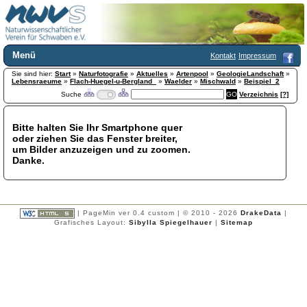
Menü
Kontakt
Impressum
Sie sind hier:
Home
Start
»
Naturfotografie
»
Aktuelles
»
Artenpool
»
GeologieLandschaft
»
Lebensraeume
»
Flach-Huegel-u-Bergland_
»
Waelder
»
Mischwald
»
Beispiel_2
Wir über uns
Suche
Verzeichnis
[?]
Satzung
+
Mitglied werden
Bitte halten Sie Ihr Smartphone quer
Chronik
oder ziehen Sie das Fenster breiter,
Publikationen
+
um Bilder anzuzeigen und zu zoomen.
Danke.
Programm
Kontakt
Gästebuch
Links
| PageMin ver 0.4 custom | © 2010 - 2026
DrakeData
|
Grafisches Layout:
Sibylla Spiegelhauer
|
Sitemap
Licca liber
Newsletter
Impressum
Datenschutzerklärung
Botanik
+