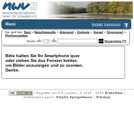
Menü
Kontakt
Impressum
Sie sind hier:
Home
Start
»
Naturfotografie
»
Artenpool
»
Zoologie
»
Voegel
»
Singvoegel
»
Phylloscopidae
Wir über uns
Suche
Verzeichnis
[?]
Satzung
+
Mitglied werden
Bitte halten Sie Ihr Smartphone quer
Chronik
oder ziehen Sie das Fenster breiter,
Publikationen
+
um Bilder anzuzeigen und zu zoomen.
Danke.
Programm
Kontakt
Gästebuch
Links
| PageMin ver 0.4 custom | © 2010 - 2026
DrakeData
|
Grafisches Layout:
Sibylla Spiegelhauer
|
Sitemap
Licca liber
Newsletter
Impressum
Datenschutzerklärung
Botanik
+