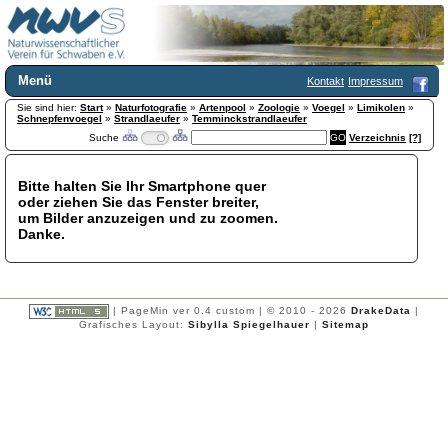
Menü
Kontakt
Impressum
Sie sind hier:
Home
Start
»
Naturfotografie
»
Artenpool
»
Zoologie
»
Voegel
»
Limikolen
»
Schnepfenvoegel
»
Strandlaeufer
»
Temminckstrandlaeufer
Wir über uns
Suche
Verzeichnis
[?]
Satzung
+
Mitglied werden
Bitte halten Sie Ihr Smartphone quer
Chronik
oder ziehen Sie das Fenster breiter,
Publikationen
+
um Bilder anzuzeigen und zu zoomen.
Danke.
Programm
Kontakt
Gästebuch
Links
| PageMin ver 0.4 custom | © 2010 - 2026
DrakeData
|
Grafisches Layout:
Sibylla Spiegelhauer
|
Sitemap
Licca liber
Newsletter
Impressum
Datenschutzerklärung
Botanik
+