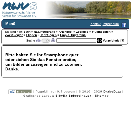
Menü
Kontakt
Impressum
Sie sind hier:
Home
Start
»
Naturfotografie
»
Artenpool
»
Zoologie
»
Fluginsekten
»
Zweifluegler
»
Fliegen
»
Tanzfliegen
»
Empis_trigramma
Wir über uns
Suche
Verzeichnis
[?]
Satzung
+
Mitglied werden
Bitte halten Sie Ihr Smartphone quer
Chronik
oder ziehen Sie das Fenster breiter,
Publikationen
+
um Bilder anzuzeigen und zu zoomen.
Danke.
Programm
Kontakt
Gästebuch
Links
| PageMin ver 0.4 custom | © 2010 - 2026
DrakeData
|
Grafisches Layout:
Sibylla Spiegelhauer
|
Sitemap
Licca liber
Newsletter
Impressum
Datenschutzerklärung
Botanik
+